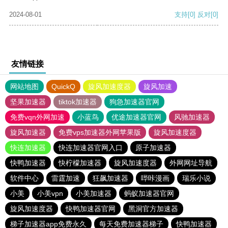
2024-08-01
支持
[0]
反对
[0]
友情链接
网站地图
QuickQ
旋风加速度器
旋风加速
坚果加速器
tiktok加速器
狗急加速器官网
免费vqn外网加速
小蓝鸟
优途加速器官网
风驰加速器
旋风加速器
免费vps加速器外网苹果版
旋风加速度器
快连加速器
快连加速器官网入口
原子加速器
快鸭加速器
快柠檬加速器
旋风加速度器
外网网址导航
软件中心
雷霆加速
狂飙加速器
哔咔漫画
瑞乐小说
小美
小美vpn
小美加速器
蚂蚁加速器官网
旋风加速度器
快鸭加速器官网
黑洞官方加速器
梯子加速器app免费永久
每天免费加速器梯子
快鸭加速器