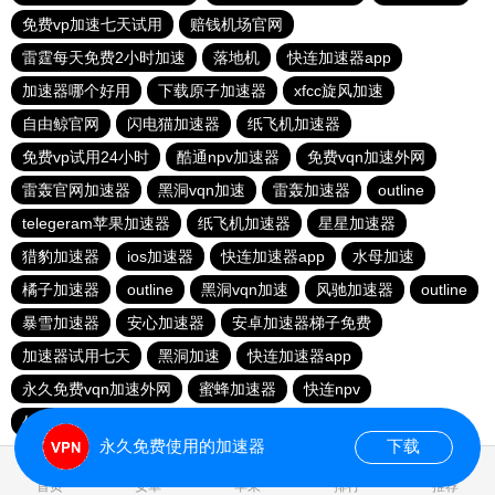
免费vp加速七天试用
赔钱机场官网
雷霆每天免费2小时加速
落地机
快连加速器app
加速器哪个好用
下载原子加速器
xfcc旋风加速
自由鲸官网
闪电猫加速器
纸飞机加速器
免费vp试用24小时
酷通npv加速器
免费vqn加速外网
雷轰官网加速器
黑洞vqn加速
雷轰加速器
outline
telegeram苹果加速器
纸飞机加速器
星星加速器
猎豹加速器
ios加速器
快连加速器app
水母加速
橘子加速器
outline
黑洞vqn加速
风驰加速器
outline
暴雪加速器
安心加速器
安卓加速器梯子免费
加速器试用七天
黑洞加速
快连加速器app
永久免费vqn加速外网
蜜蜂加速器
快连npv
外网加速免费软件
雷霆加速下载
永久免费使用的加速器
下载
0.017168s
首页
安卓
苹果
排行
推荐